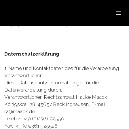
Make your
Make your own website in a few clicks! Mobirise
helps you cut down developm
Datenschutzerklärung
1. Name und Kontaktdaten des für die Verarbeitung
Verantwortlichen
Diese Datenschutz-Information gilt für die
Datenverarbeitung durch:
Verantwortlicher: Rechtsanwalt Hauke Maack,
Königswall 28, 45657 Recklinghausen, E-mail:
ra@maack.de
Telefon: +49 (0)2361 92550
Fax: +49 (0)2361 925526